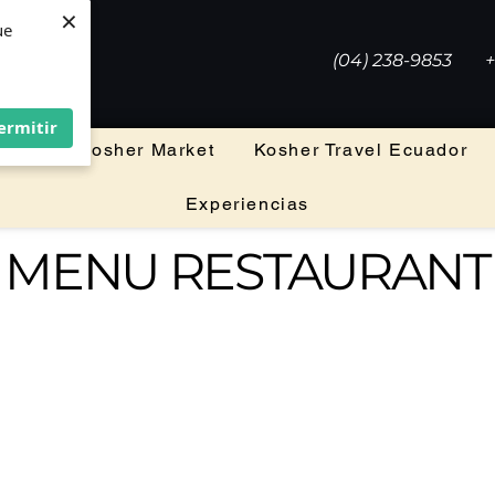
×
×
ue
ue
(04) 238-9853
+
ermitir
ermitir
leria
Kosher Market
Kosher Travel Ecuador
Experiencias
MENU RESTAURANT