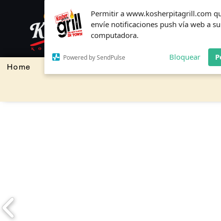
Permitir a www.kosherpitagrill.com q
Permitir a www.kosherpitagrill.com q
envíe notificaciones push vía web a su
envíe notificaciones push vía web a su
computadora.
computadora.
Bloquear
Bloquear
P
P
Powered by SendPulse
Powered by SendPulse
Home
Restaurante y Bar
Panaderia y Paste