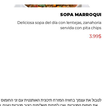
SOPA MARROQUI
servida con pita chips
‏3.99 ‏$
לטבול את עצמך בחוויה המזרח תיכונית האותנטית עם זני החומוס ש
את חומוס הפטריות, שבו למחית משלימים רוטב פטריות טעים. או