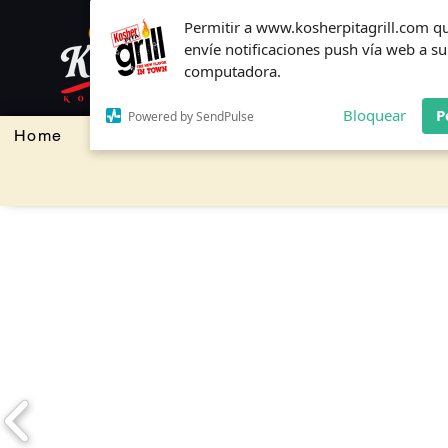
Permitir a www.kosherpitagrill.com q
Permitir a www.kosherpitagrill.com q
envíe notificaciones push vía web a su
envíe notificaciones push vía web a su
computadora.
computadora.
Bloquear
Bloquear
P
P
Powered by SendPulse
Powered by SendPulse
Home
Restaurante y Bar
Panaderia y Paste