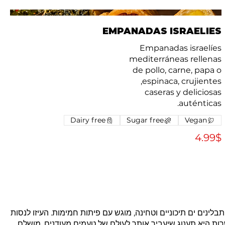
EMPANADAS ISRAELIES
auténticas.
Dairy free
Sugar free
Vegan
‏4.99 ‏$
ינים ים תיכוניים וטחינה, מוגש עם פיתות חמימות. העיזו לנסות
רות היא תענוג שיעביר אותך לעולם של טעמים מעודנים, מושלם