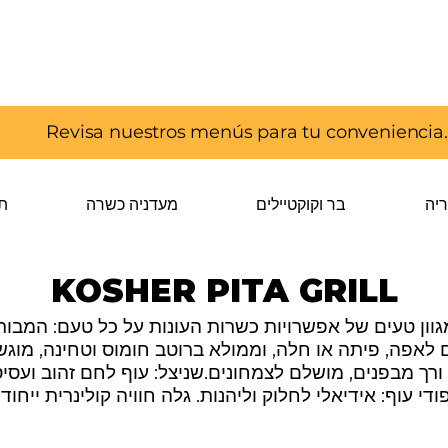
Revisa nuestros menús para tu conveniencia.
ריה
בר וקוקטיילים
מעדניה כשרה
ת
KOSHER PITA GRILL
גוון טעים של אפשרויות כשרות העונות על כל טעם: המבור
ם לאפה, פיתה או חלה, וממולא ברוטב חומוס וטחינה, מוגש ע
ורך מבפנים, מושלם לצמחונים.שניצל: עוף לחם זהוב ועסי
וף: אידיאלי לחלוק וליהנות. גלה חוויה קולינרית ייחודית ב-Pita כשר 