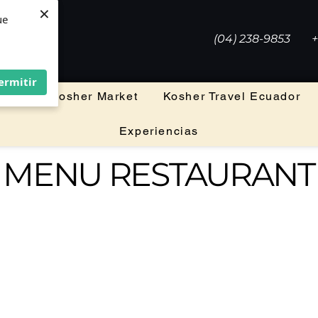
×
×
ue
ue
(04) 238-9853
+
ermitir
ermitir
leria
Kosher Market
Kosher Travel Ecuador
Experiencias
MENU RESTAURANT