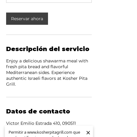
Reservar ahora
Descripción del servicio
Enjoy a delicious shawarma meal with
fresh pita bread and flavorful
Mediterranean sides. Experience
authentic Israeli flavors at Kosher Pita
Grill.
Datos de contacto
Victor Emilio Estrada 410, 090511
Guayaquil, Ecuador
×
×
Permitir a www.kosherpitagrill.com que
Permitir a www.kosherpitagrill.com que
095961307477