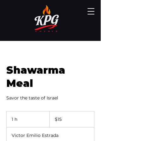
Shawarma
Meal
Savor the taste of Israel
15
dólares
1 h
1
$15
estadounidenses
Victor Emilio Estrada