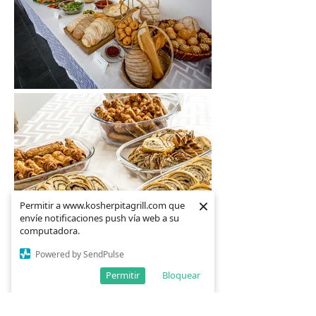
×
×
Permitir a www.kosherpitagrill.com que
Permitir a www.kosherpitagrill.com que
envíe notificaciones push vía web a su
envíe notificaciones push vía web a su
computadora.
computadora.
Powered by SendPulse
Powered by SendPulse
Permitir
Permitir
Bloquear
Bloquear