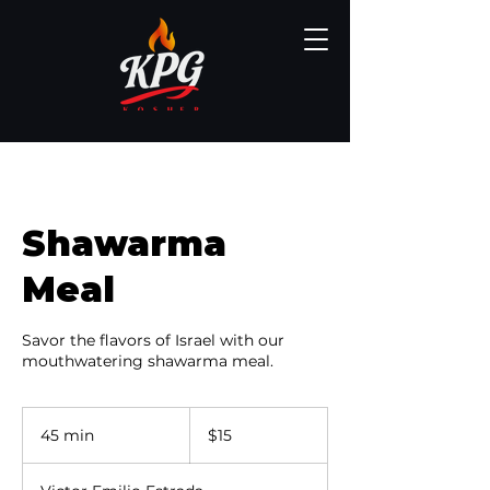
Shawarma
Meal
Savor the flavors of Israel with our
mouthwatering shawarma meal.
15
dólares
45 min
4
$15
estadounidenses
5