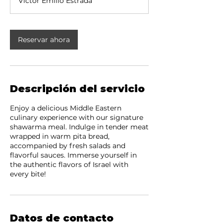
Victor Emilio Estrada
m
i
n
Reservar ahora
Descripción del servicio
Enjoy a delicious Middle Eastern
culinary experience with our signature
shawarma meal. Indulge in tender meat
wrapped in warm pita bread,
accompanied by fresh salads and
flavorful sauces. Immerse yourself in
the authentic flavors of Israel with
every bite!
Datos de contacto