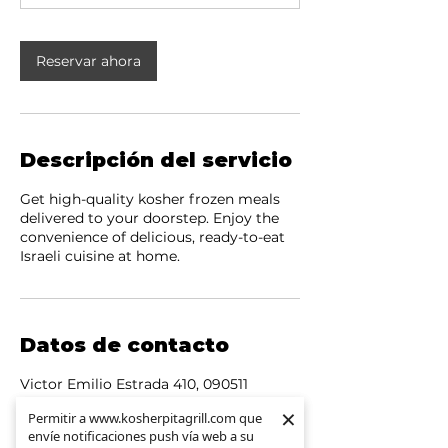
i
n
Reservar ahora
Descripción del servicio
Get high-quality kosher frozen meals
delivered to your doorstep. Enjoy the
convenience of delicious, ready-to-eat
Israeli cuisine at home.
Datos de contacto
Victor Emilio Estrada 410, 090511
Guayaquil, Ecuador
×
×
Permitir a www.kosherpitagrill.com que
Permitir a www.kosherpitagrill.com que
095961307477
envíe notificaciones push vía web a su
envíe notificaciones push vía web a su
info@kosherpitagrill.com