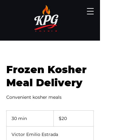
Frozen Kosher
Meal Delivery
Convenient kosher meals
20
dólares
30 min
3
$20
estadounidenses
0
Victor Emilio Estrada
m