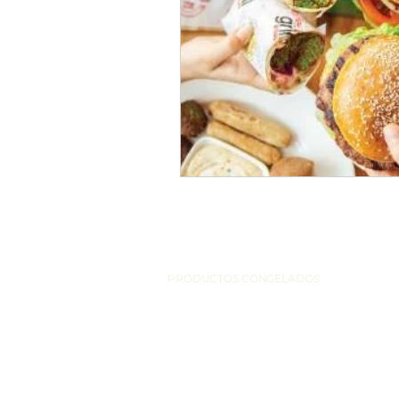
PRODUCTOS CONGELADOS
BAR
RESTAURANTE
DULCES 
BAR
PANADERI
DULCES ARABES
PRODUCT
HELADOS
PANADERIA & PASTELERIA