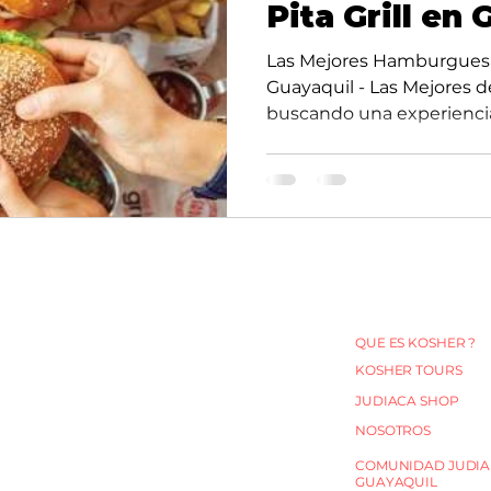
Pita Grill en 
Las Mejores 
Las Mejores Hamburguesas
Guayaquil - Las Mejores d
buscando una experiencia 
HELADOS VEGANOS
QUE ES KOSHER ?
KOSHER TOURS
ARABES
EVENTOS & CATERING
JUDIACA SHOP
MENU PARA NIÑOS
A & PASTELERIA
NOSOTROS
MENU RESTAURANT
OS CONGELADOS
COMUNIDAD JUDIA
EVENTOS & CATERING
 VEGANOS
GUAYAQUIL