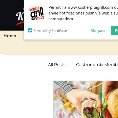
Permitir a www.kosherpitagrill.com q
Permitir a www.kosherpitagrill.com q
envíe notificaciones push vía web a su
envíe notificaciones push vía web a su
computadora.
computadora.
Bloquear
Bloquear
P
P
Powered by SendPulse
Powered by SendPulse
Home
Restaurante y Bar
Panaderia y Paste
All Posts
Gastronomía Medite