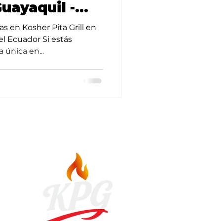
Guayaquil -
del Ecuador
 en Kosher Pita Grill en
el Ecuador Si estás
única en...