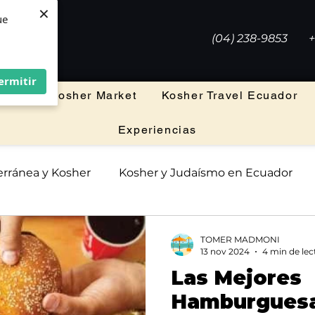
×
×
ue
ue
(04) 238-9853
+
ermitir
ermitir
leria
Kosher Market
Kosher Travel Ecuador
Experiencias
rránea y Kosher
Kosher y Judaísmo en Ecuador
TOMER MADMONI
13 nov 2024
4 min de lec
Las Mejores
Hamburguesa