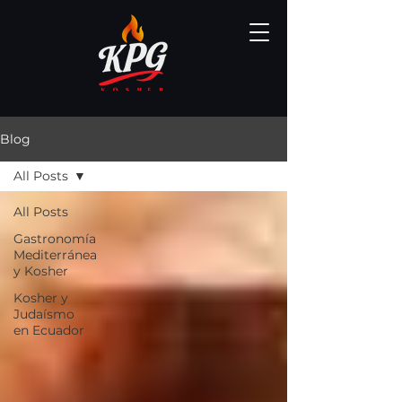
Blog
All Posts
All Posts
Gastronomía
Mediterránea
y Kosher
Kosher y
Judaísmo
en Ecuador