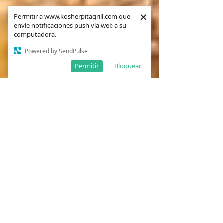
×
×
Permitir a www.kosherpitagrill.com que
Permitir a www.kosherpitagrill.com que
envíe notificaciones push vía web a su
envíe notificaciones push vía web a su
computadora.
computadora.
Powered by SendPulse
Powered by SendPulse
Permitir
Permitir
Bloquear
Bloquear